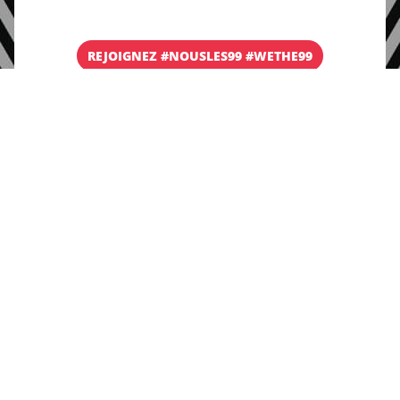
REJOIGNEZ #NOUSLES99 #WETHE99
Qu’allons-nous faire ensemble ?
En personne dans nos pays dans le monde entier,
tout comme virtuellement et physiquement
ensemble à Johannesburg en novembre, un
programme engageant d’actions façonne ce
mouvement que nous faisons passer au niveau
supérieur.
Organiser ou rejoindre les
assemblées populaires
(sept.-oct.) –
Ensemble, nous allons créer des