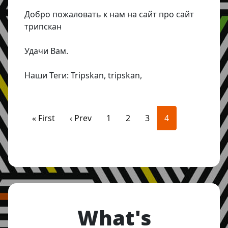
Добро пожаловать к нам на сайт про сайт
трипскан
Удачи Вам.
Наши Теги: Tripskan, tripskan,
Pagination
First page
Previous page
Page
Page
Page
Current page
« First
‹ Prev
1
2
3
4
What's